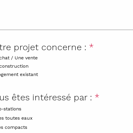
tre projet concerne :
*
chat / Une vente
construction
ogement existant
us êtes intéressé par :
*
o-stations
es toutes eaux
res compacts