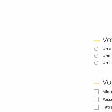
Vo
Un a
Une 
Un l
Vo
Micr
Foss
Filt