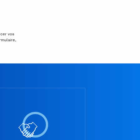
rcer vos
rmulaire,