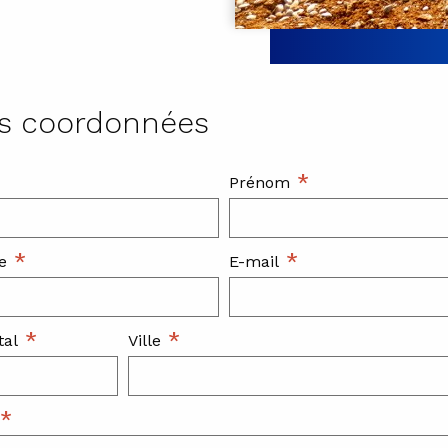
s coordonnées
*
Prénom
*
*
e
E-mail
*
*
tal
Ville
*