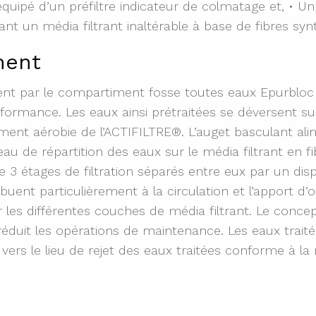
équipé d’un préfiltre indicateur de colmatage et, • 
t un média filtrant inaltérable à base de fibres syn
ment
ent par le compartiment fosse toutes eaux Epurbloc
rformance. Les eaux ainsi prétraitées se déversent s
ement aérobie de l’ACTIFILTRE®. L’auget basculant al
au de répartition des eaux sur le média filtrant en fi
 3 étages de filtration séparés entre eux par un dispo
buent particulièrement à la circulation et l’apport d
r les différentes couches de média filtrant. Le concep
duit les opérations de maintenance. Les eaux traitées
ers le lieu de rejet des eaux traitées conforme à la r