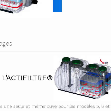
ages
e L’ACTIFILTRE®
s une seule et même cuve pour les modèles 5, 6 et