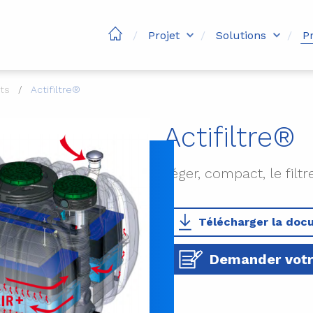
Projet
Solutions
P
ts
Actifiltre®
Actifiltre®
Léger, compact, le filt
Télécharger la doc
Demander votr