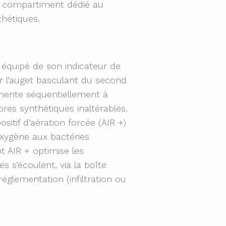
Un compartiment dédié au
thétiques.
 équipé de son indicateur de
ur l’auget basculant du second
imente séquentiellement à
bres synthétiques inaltérables.
sitif d’aération forcée (AIR +)
’oxygène aux bactéries
t AIR + optimise les
 s’écoulent, via la boîte
églementation (infiltration ou